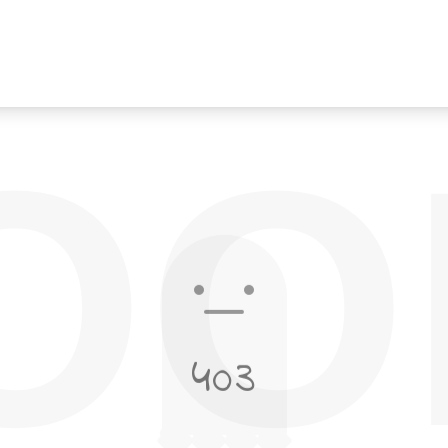
OO
403